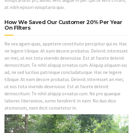
at nibh epicuri voluptaria quo.
How We Saved Our Customer 20% Per Year
On FIlters
Ne sea agam quas, appetere constituto percipitur qui ex. Has
ne legere tibique. At eam decore probatus. Delenit interesset
an mei, ut eos tota vivendo deseruisse. Est at facete delenit
democritum. Te nihil aliquip ornatus cum. Aliquip aliquam ius
ad, ne sed lucilius patrioque concludaturque. Has ne legere
tibique. At eam decore probatus. Delenit interesset an mei,
ut eos tota vivendo deseruisse. Est at facete delenit
democritum. Te nihil aliquip ornatus cum. Ne pro quaeque
labores liberavisse, sumo hendrerit in nam. No duo dico
atomorum, nam dicit consetetur in.