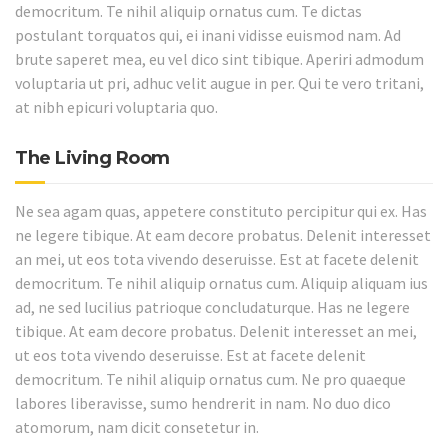
democritum. Te nihil aliquip ornatus cum. Te dictas
postulant torquatos qui, ei inani vidisse euismod nam. Ad
brute saperet mea, eu vel dico sint tibique. Aperiri admodum
voluptaria ut pri, adhuc velit augue in per. Qui te vero tritani,
at nibh epicuri voluptaria quo.
The Living Room
Ne sea agam quas, appetere constituto percipitur qui ex. Has
ne legere tibique. At eam decore probatus. Delenit interesset
an mei, ut eos tota vivendo deseruisse. Est at facete delenit
democritum. Te nihil aliquip ornatus cum. Aliquip aliquam ius
ad, ne sed lucilius patrioque concludaturque. Has ne legere
tibique. At eam decore probatus. Delenit interesset an mei,
ut eos tota vivendo deseruisse. Est at facete delenit
democritum. Te nihil aliquip ornatus cum. Ne pro quaeque
labores liberavisse, sumo hendrerit in nam. No duo dico
atomorum, nam dicit consetetur in.