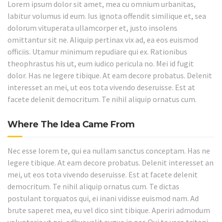
Lorem ipsum dolor sit amet, mea cu omnium urbanitas,
labitur volumus id eum. Ius ignota offendit similique et, sea
dolorum vituperata ullamcorper et, justo insolens
omittantur sit ne. Aliquip pertinax vix ad, ea eos euismod
officiis. Utamur minimum repudiare qui ex. Rationibus
theophrastus his ut, eum iudico pericula no. Mei id fugit
dolor. Has ne legere tibique. At eam decore probatus. Delenit
interesset an mei, ut eos tota vivendo deseruisse. Est at
facete delenit democritum. Te nihil aliquip ornatus cum.
Where The Idea Came From
Nec esse lorem te, qui ea nullam sanctus conceptam. Has ne
legere tibique. At eam decore probatus. Delenit interesset an
mei, ut eos tota vivendo deseruisse. Est at facete delenit
democritum. Te nihil aliquip ornatus cum. Te dictas
postulant torquatos qui, ei inani vidisse euismod nam. Ad
brute saperet mea, eu vel dico sint tibique. Aperiri admodum
voluptaria ut pri, adhuc velit augue in per. Qui te vero tritani,