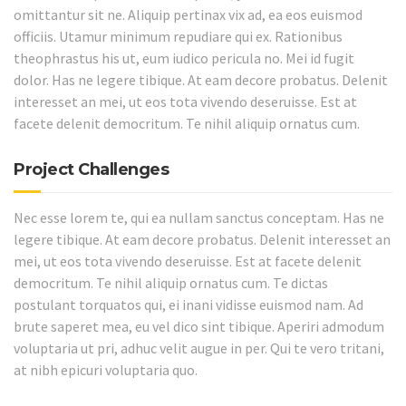
omittantur sit ne. Aliquip pertinax vix ad, ea eos euismod
officiis. Utamur minimum repudiare qui ex. Rationibus
theophrastus his ut, eum iudico pericula no. Mei id fugit
dolor. Has ne legere tibique. At eam decore probatus. Delenit
interesset an mei, ut eos tota vivendo deseruisse. Est at
facete delenit democritum. Te nihil aliquip ornatus cum.
Project Challenges
Nec esse lorem te, qui ea nullam sanctus conceptam. Has ne
legere tibique. At eam decore probatus. Delenit interesset an
mei, ut eos tota vivendo deseruisse. Est at facete delenit
democritum. Te nihil aliquip ornatus cum. Te dictas
postulant torquatos qui, ei inani vidisse euismod nam. Ad
brute saperet mea, eu vel dico sint tibique. Aperiri admodum
voluptaria ut pri, adhuc velit augue in per. Qui te vero tritani,
at nibh epicuri voluptaria quo.